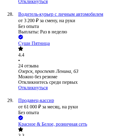
Откликнуться
Водитель-курьер с личным автомобилем
от
3 200
₽
за смену,
на руки
Без опыта
Выплаты: Раз в неделю
Суши Пятница
4.4
•
24
отзыва
Озерск, проспект Ленина, 63
Можно без резюме
Откликнитесь среди первых
Откликнуться
Продавец-кассир
от
61 000
₽
за месяц,
на руки
Без опыта
Красное & Белое, розничная сеть
3.3