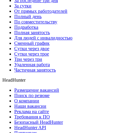
За последние три дня
За сутки
От прямых работодателей
Полный день
По совместительству
Подработка
Полная занятость
Для людей с инвалидностью
Сменный график
Сутки через двое
Сутки через трое
Три через три
Удаленная работа
Частичная занятость
HeadHunter
Размещение вакансий
Поиск по резюме
О компании
Наши вакансии
Реклама на сайте
Требования к ПО
Безопасный HeadHunter
HeadHunter API
Партнерам