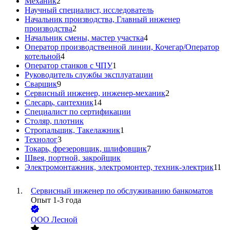
Механик
2
Научный специалист, исследователь
Начальник производства, Главный инженер
производства
2
Начальник смены, мастер участка
4
Оператор производственной линии, Кочегар/Оператор
котельной
4
Оператор станков с ЧПУ
1
Руководитель службы эксплуатации
Сварщик
9
Сервисный инженер, инженер-механик
2
Слесарь, сантехник
14
Специалист по сертификации
Столяр, плотник
Стропальщик, Такелажник
1
Технолог
3
Токарь, фрезеровщик, шлифовщик
7
Швея, портной, закройщик
Электромонтажник, электромонтер, техник-электрик
11
Сервисный инженер по обслуживанию банкоматов
Опыт 1-3 года
ООО
Лесной