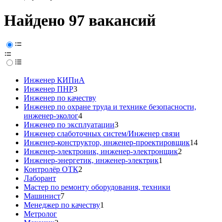
Найдено 97 вакансий
Инженер КИПиА
Инженер ПНР
3
Инженер по качеству
Инженер по охране труда и технике безопасности,
инженер-эколог
4
Инженер по эксплуатации
3
Инженер слаботочных систем/Инженер связи
Инженер-конструктор, инженер-проектировщик
14
Инженер-электроник, инженер-электронщик
2
Инженер-энергетик, инженер-электрик
1
Контролёр ОТК
2
Лаборант
Мастер по ремонту оборудования, техники
Машинист
7
Менеджер по качеству
1
Метролог