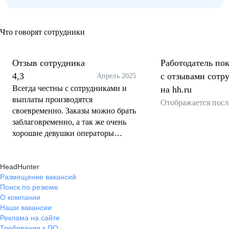
Что говорят сотрудники
Отзыв сотрудника
Работодатель пок
4,3
с отзывами сотр
Апрель 2025
Всегда честны с сотрудниками и
на hh.ru
выплаты производятся
Отображается посл
своевременно. Заказы можно брать
заблаговременно, а так же очень
хорошие девушки операторы
помогают и подсказывают. Ещё,
присутствует реферальная
HeadHunter
программа " приведи друга" .
Размещение вакансий
Хорошее место для работы и
Поиск по резюме
подработки. Советую
О компании
Наши вакансии
Реклама на сайте
Требования к ПО