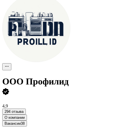
ООО
Профилид
4,9
294 отзыва
О компании
Вакансии
38