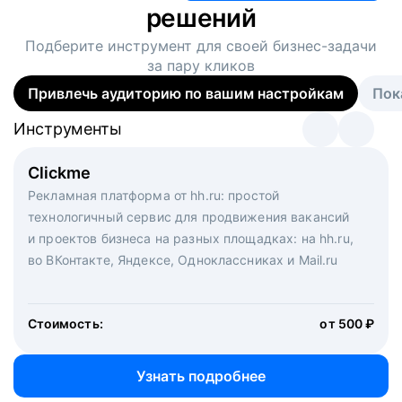
решений
Подберите инструмент для своей
бизнес-задачи
за пару кликов
Привлечь аудиторию по вашим настройкам
Пок
Инструменты
Инструменты
Инструменты
Виртуальный рекрутер
Clickme
Вакансия дня
Массовый подбор под ключ. Решите, сколько
Рекламная платформа от hh.ru: простой
Рекламный формат для вакансий на главной странице
кандидатов и когда вам нужно, и за дело возьмутся
технологичный сервис для продвижения вакансий
hh.ru. Увеличивает количество откликов
маркетологи, рекрутеры и проектные менеджеры
и проектов бизнеса на разных площадках: на hh.ru,
hh.ru с целым набором digital-инструментов
во ВКонтакте, Яндексе, Одноклассниках и Mail.ru
Стоимость:
от 200 000 ₽
Узнать подробнее
Стоимость:
от 500 ₽
Узнать подробнее
Узнать подробнее