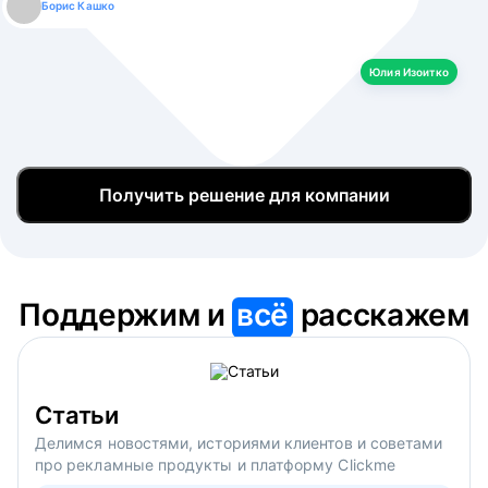
Борис Кашко
Юлия Изоитко
Александр Кулагин
Даниил Макаров
Екатерина Лазаренко
Юлия Изоитко
Получить решение для компании
Поддержим и
всё
расскажем
Статьи
Делимся новостями, историями клиентов и советами
про рекламные продукты и платформу Clickme