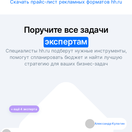
Скачать прайс-лист рекламных форматов hh.ru
Поручите все задачи
экспертам
Специалисты hh.ru подберут нужные инструменты,
помогут спланировать бюджет и найти лучшую
стратегию для ваших
бизнес-задач
+ ещё
4
эксперта
Екатерина Лазаренко
Александр Кулагин
Даниил Макаров
Борис Кашко
Юлия Изоитко