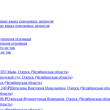
ью языка поисковых запросов
ренция огромная
 не так
О Маяк, Озерск (Челябинская область)
родской суд, Озерск (Челябинская область)
ск (Челябинская область)
о
240
₽
Шепелева Виктория Николаевна, Озерск (Челябинская обл
бласть)
000
₽
Озерская Фурнитурная Компания, Озерск (Челябинская обла
бласть)
ск (Челябинская область)