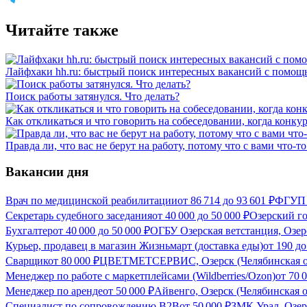
Читайте также
Лайфхаки hh.ru: быстрый поиск интересных вакансий с помощ
Поиск работы затянулся. Что делать?
Как откликаться и что говорить на собеседовании, когда конку
Правда ли, что вас не берут на работу, потому что с вами что-то
Вакансии дня
Врач по медицинской реабилитации
от
86 714
до
93 601
₽
ФГУП П
Секретарь судебного заседания
от
40 000
до
50 000
₽
Озерский го
Бухгалтер
от
40 000
до
50 000
₽
ОГБУ Озерская ветстанция, Озер
Курьер, продавец в магазин Жизньмарт (доставка еды)
от
190
д
Сварщик
от
80 000
₽
ЦВЕТМЕТСЕРВИС, Озерск (Челябинская о
Менеджер по работе с маркетплейсами (Wildberries/Ozon)
от
70 
Менеджер по аренде
от
50 000
₽
Айвенго, Озерск (Челябинская о
Специалист по сопровождению B2B
от
50 000
₽
ЗМК Урал, Озер