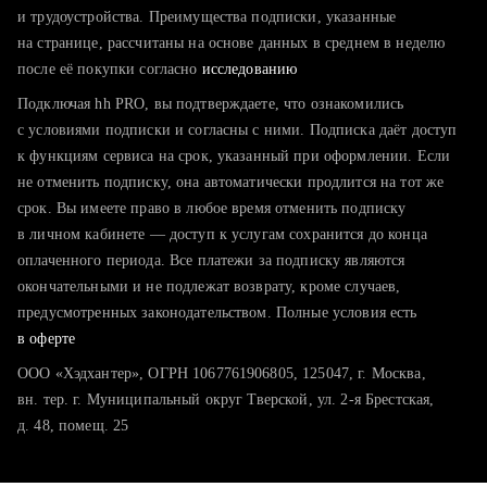
тратите много времени на поиск и вручную поднимаете
и трудоустройства. Преимущества подписки, указанные
резюме
на странице, рассчитаны на основе данных в среднем в неделю
после её покупки согласно
хотите сравнить себя с конкурентами и оценить шансы
исследованию
Подключая hh PRO, вы подтверждаете, что ознакомились
с условиями подписки и согласны с ними. Подписка даёт доступ
к функциям сервиса на срок, указанный при оформлении. Если
не отменить подписку, она автоматически продлится на тот же
срок. Вы имеете право в любое время отменить подписку
в личном кабинете — доступ к услугам сохранится до конца
оплаченного периода. Все платежи за подписку являются
окончательными и не подлежат возврату, кроме случаев,
предусмотренных законодательством. Полные условия есть
в оферте
ООО «Хэдхантер», ОГРН 1067761906805, 125047, г. Москва,
вн. тер. г. Муниципальный округ Тверской, ул. 2-я Брестская,
д. 48, помещ. 25